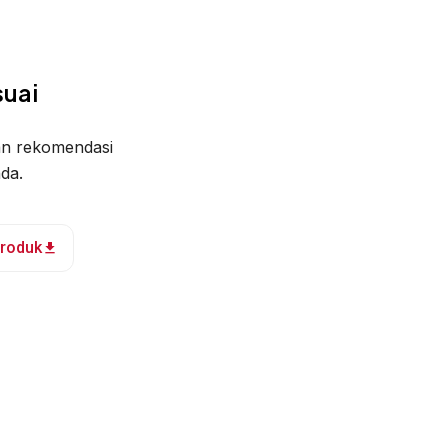
uai
an rekomendasi
da.
Produk