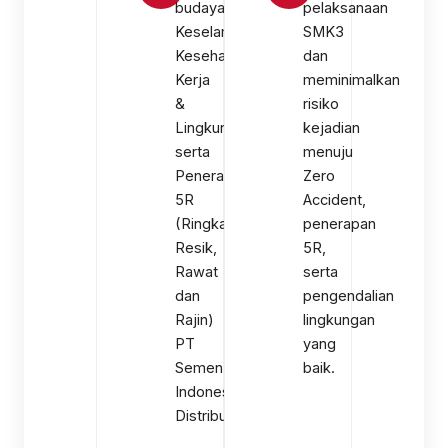
budaya
pelaksanaan
Keselamatan
SMK3
Kesehatan
dan
Kerja
meminimalkan
&
risiko
Lingkungan
kejadian
serta
menuju
Penerapan
Zero
5R
Accident,
(Ringkas,Rapi,
penerapan
Resik,
5R,
Rawat
serta
dan
pengendalian
Rajin)
lingkungan
PT
yang
Semen
baik.
Indonesia
Distributor