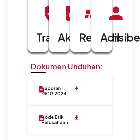
Transparan
Akuntabel
Responsibe
Adil
Dokumen Unduhan:
Laporan
GCG 2024
Kode Etik
Perusahaan