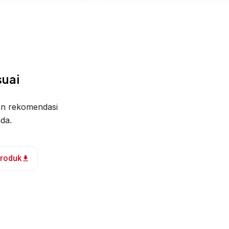
uai
an rekomendasi
da.
Produk