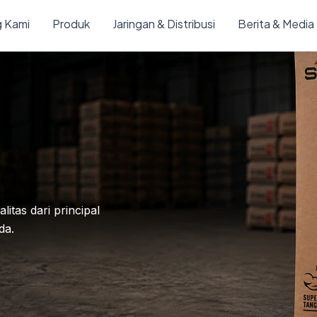
 Kami
Produk
Jaringan & Distribusi
Berita & Media
tas dari principal
da.