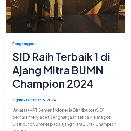
Penghargaan
SID Raih Terbaik 1 di
Ajang Mitra BUMN
Champion 2024
digma
/
October 15, 2024
(Jakarta) – PT Semen Indonesia Distributor (SID)
berhasil menyabet penghargaan Terbaik I kategori
Distributor/Broker pada ajang Mitra BUMN Champion