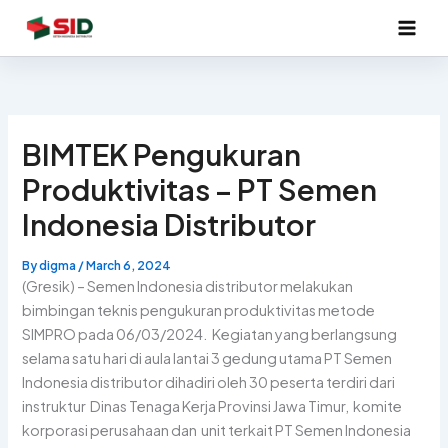
Skip
to
content
BIMTEK Pengukuran
Produktivitas – PT Semen
Indonesia Distributor
By
digma
/
March 6, 2024
(Gresik) – Semen Indonesia distributor melakukan
bimbingan teknis pengukuran produktivitas metode
SIMPRO pada 06/03/2024. Kegiatan yang berlangsung
selama satu hari di aula lantai 3 gedung utama PT Semen
Indonesia distributor dihadiri oleh 30 peserta terdiri dari
instruktur Dinas Tenaga Kerja Provinsi Jawa Timur, komite
korporasi perusahaan dan unit terkait PT Semen Indonesia