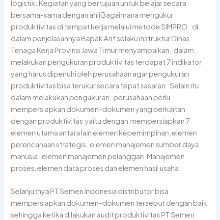
logistik. Kegiatan yang bertujuan untuk belajar secara
bersama-sama dengan ahli Bagaimana mengukur
produktivitas di tempat kerja melalui metode SIMPRO. di
dalam penjelasannya Bapak Arif selaku instruktur Dinas
Tenaga Kerja Provinsi Jawa Timur menyampaikan, dalam
melakukan pengukuran produktivitas terdapat 7 indikator
yang harus dipenuhi oleh perusahaan agar pengukuran
produktivitas bisa terukur secara tepat sasaran. Selain itu
dalam melakukan pengukuran, perusahaan perlu
mempersiapkan dokumen-dokumen yang berkaitan
dengan produktivitas yaitu dengan mempersiapkan 7
elemen utama antara lain elemen kepemimpinan, elemen
perencanaan strategis, elemen manajemen sumber daya
manusia, elemen manajemen pelanggan, Manajemen
proses, elemen data proses dan elemen hasil usaha.
Selanjutnya PT Semen Indonesia distributor bisa
mempersiapkan dokumen-dokumen tersebut dengan baik
sehingga ketika dilakukan audit produktivitas PT Semen