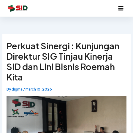
Skip
to
content
Perkuat Sinergi : Kunjungan
Direktur SIG Tinjau Kinerja
SID dan Lini Bisnis Roemah
Kita
By
digma
/
March 10, 2026