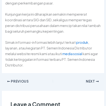
dengan perkembangan pasar.
Kunjungan kerja ini diharapkan semakin mempererat
koordinasi antara SIG dan SID, sekaligus mempertegas
peran distribusi perusahaan dalam menciptakan nilai tambah
bagi seluruh pemangku kepentingan.
Simak informasi-informasi lebih lanjut terkait
produk
,
layanan, atau kegiatan PT. Semen Indonesia Distributor
melalui website resmi kami atau ikuti
media sosial
kami agar
tidak ketinggalan informasi terbaru PT. Semen Indonesia
Distributor.
PREVIOUS
NEXT
Leave a Comment