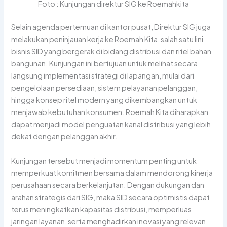
Foto : Kunjungan direktur SIG ke Roemahkita
Selain agenda pertemuan di kantor pusat, Direktur SIG juga
melakukan peninjauan kerja ke Roemah Kita, salah satu lini
bisnis SID yang bergerak di bidang distribusi dan ritel bahan
bangunan. Kunjungan ini bertujuan untuk melihat secara
langsung implementasi strategi di lapangan, mulai dari
pengelolaan persediaan, sistem pelayanan pelanggan,
hingga konsep ritel modern yang dikembangkan untuk
menjawab kebutuhan konsumen. Roemah Kita diharapkan
dapat menjadi model penguatan kanal distribusi yang lebih
dekat dengan pelanggan akhir.
Kunjungan tersebut menjadi momentum penting untuk
memperkuat komitmen bersama dalam mendorong kinerja
perusahaan secara berkelanjutan. Dengan dukungan dan
arahan strategis dari SIG, maka SID secara optimistis dapat
terus meningkatkan kapasitas distribusi, memperluas
jaringan layanan, serta menghadirkan inovasi yang relevan