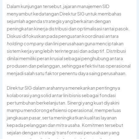
Dalam kunjungan tersebut, jajaran manajemen SID
menyambut kedatangan Direktur SIG untuk membahas
sejumlah agenda strategis yang berkaitan dengan
peningkatan kinerja distribusi dan optimalisasi rantai pasok.
Diskusi difokuskan pada penguatan koordinasi antara
holding company
dan lini perusahaan guna menciptakan
sistem kerja yang lebih terintegrasi dan adaptif. Distribusi
dinilai memiliki peran krusial sebagai penghubung antara
produsen dan pelanggan, sehingga efektivitas operasional
menjadi salah satu faktor penentu daya saing perusahaan.
Direktur SIG dalam arahannya menekankan pentingnya
kolaborasi yang solid antar lini bisnis sebagai fondasi
pertumbuhan berkelanjutan. Sinergi yang kuat diyakini
mampu mendorong efisiensi operasional, memperluas
jangkauan pasar, serta meningkatkan kualitas layanan
kepada pelanggan dan mitra usaha. Komitmen tersebut
sejalan dengan strategi transformasi perusahaan yang