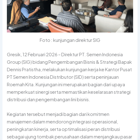
Foto : kunjungan direktur SIG
Gresik, 12 Februari 2026 – Direktur PT. Semen Indonesia
Group (SIG) bidang
Pengembangan Bisnis & Strategi Bapak
Dennis Pratistha,
melakukan kunjungan kerja ke Kantor Pusat
PT Semen Indonesia Distributor (SID) serta peninjauan
Roemah Kita. Kunjungan ini merupakan bagian dari upaya
memperkuat sinergi serta memastikan keselarasan strategi
distribusi dan pengembangan lini bisnis.
Kegiatan tersebut menjadi bagian dari komitmen
manajemen dalam mendorong integrasi operasional,
peningkatan kinerja, serta optimalisasi peran distribusi
sebagai ujung tombak perusahaan dalam menjangkau pasar