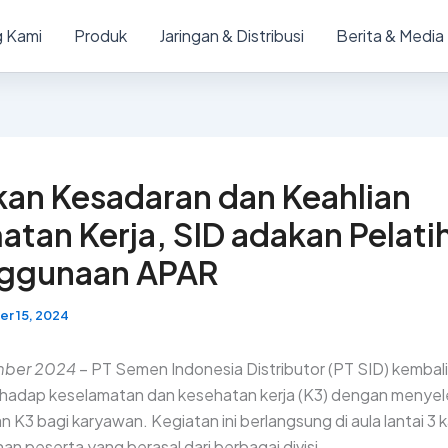
 Kami
Produk
Jaringan & Distribusi
Berita & Media
kan Kesadaran dan Keahlian
atan Kerja, SID adakan Pelati
nggunaan APAR
r 15, 2024
ember 2024
– PT Semen Indonesia Distributor (PT SID) kembal
hadap keselamatan dan kesehatan kerja (K3) dengan menye
n K3 bagi karyawan. Kegiatan ini berlangsung di aula lantai 3
uhan peserta yang berasal dari berbagai divisi.