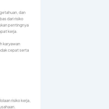
engetahuan, dan
s dari risiko
skan pentingnya
pat kerja.
ruh karyawan
dak cepat serta
aan risiko kerja,
rusahaan.