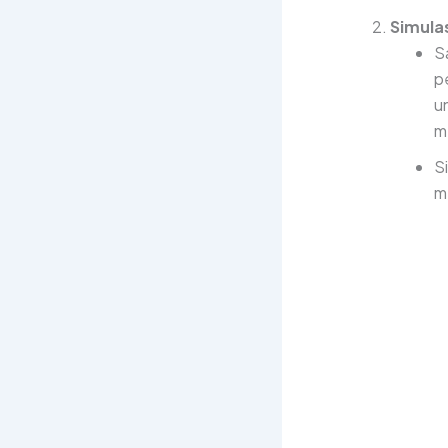
Simula
S
p
u
m
S
m