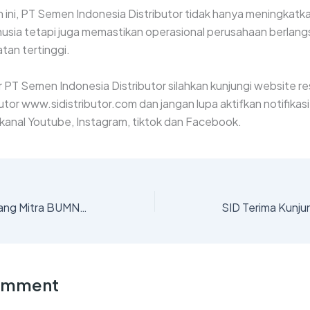
 ini, PT Semen Indonesia Distributor tidak hanya meningkatk
usia tetapi juga memastikan operasional perusahaan berlan
tan tertinggi.
r PT Semen Indonesia Distributor silahkan kunjungi website 
utor www.sidistributor.com dan jangan lupa aktifkan notifikasi
i kanal Youtube, Instagram, tiktok dan Facebook.
SID Raih Terbaik 1 di Ajang Mitra BUMN Champion 2024
Comment