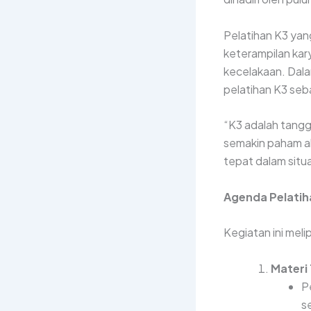
Pelatihan K3 yan
keterampilan kar
kecelakaan. Dal
pelatihan K3 seb
“K3 adalah tangg
semakin paham a
tepat dalam situa
Agenda Pelatih
Kegiatan ini meli
Materi 
P
s