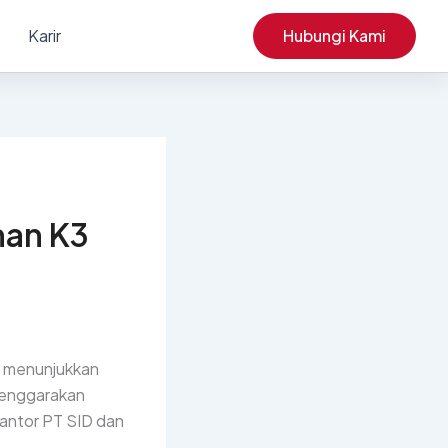
Karir
Hubungi Kami
han K3
i menunjukkan
lenggarakan
 kantor PT SID dan