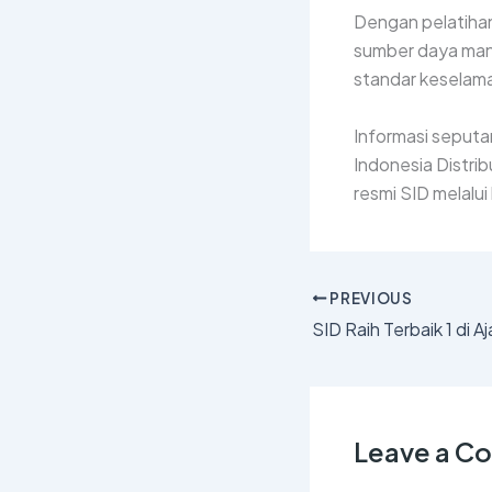
Dengan pelatihan
sumber daya man
standar keselama
Informasi seputa
Indonesia Distrib
resmi SID melalu
PREVIOUS
Leave a 