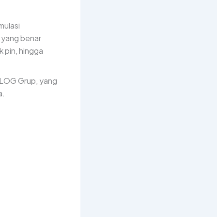
mulasi
 yang benar
 pin, hingga
 SILOG Grup, yang
a.