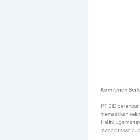
Komitmen Berk
PT SID berencana
memastikan selu
Hal ini juga mer
menciptakan bud