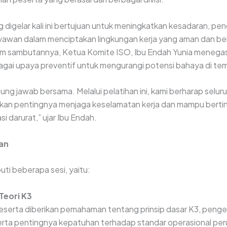
g digelar kali ini bertujuan untuk meningkatkan kesadaran, p
yawan dalam menciptakan lingkungan kerja yang aman dan beba
am sambutannya, Ketua Komite ISO, Ibu Endah Yunia menega
agai upaya preventif untuk mengurangi potensi bahaya di tem
ung jawab bersama. Melalui pelatihan ini, kami berharap selu
kan pentingnya menjaga keselamatan kerja dan mampu bertin
si darurat,” ujar Ibu Endah.
an
puti beberapa sesi, yaitu:
Teori K3
eserta diberikan pemahaman tentang prinsip dasar K3, pengelol
erta pentingnya kepatuhan terhadap standar operasional pe