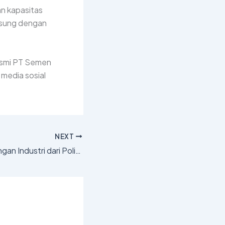
an kapasitas
gsung dengan
resmi PT Semen
 media sosial
NEXT
SID Terima Kunjungan Industri dari Politeknik Semen Indonesia