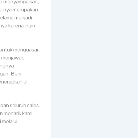
tro menyampaikan,
gsi nya merupakan
selama menjadi
nya karena ingin
 untuk menguasai
ap menjawab
ingnya
gan. Beni
enerapkan di
 dan seluruh sales
 menarik kami
 melalui