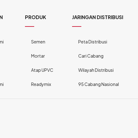
N
PRODUK
JARINGAN DISTRIBUSI
mi
Semen
Peta Distribusi
Mortar
Cari Cabang
Atap UPVC
Wilayah Distribusi
mi
Readymix
95 Cabang Nasional