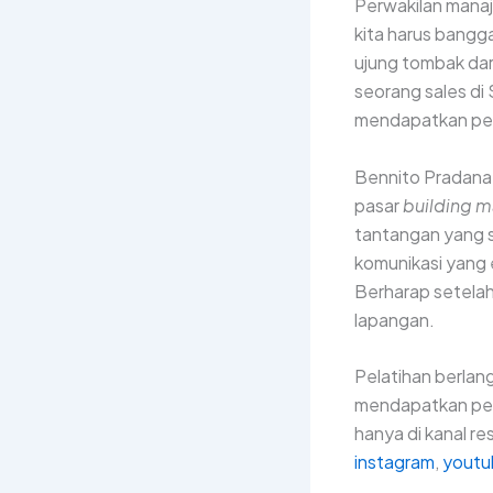
Perwakilan manaj
kita harus bangg
ujung tombak dar
seorang sales di 
mendapatkan pen
Bennito Pradana
pasar
building m
tantangan yang s
komunikasi yang 
Berharap setelah
lapangan.
Pelatihan berlang
mendapatkan pem
hanya di kanal re
instagram
,
youtu