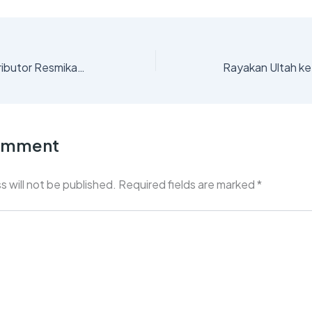
Semen Indonesia Distributor Resmikan Cabang Pasuruan : Langkah Strategis Menuju Ekspansi Nasional
Comment
s will not be published.
Required fields are marked
*