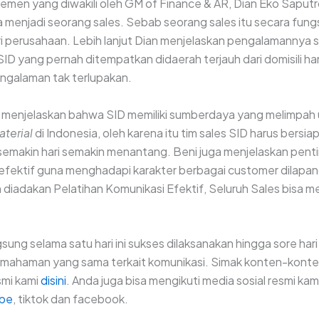
emen yang diwakili oleh GM of Finance & AR, Dian Eko Sapu
a menjadi seorang sales. Sebab seorang sales itu secara fun
i perusahaan. Lebih lanjut Dian menjelaskan pengalamannya 
SID yang pernah ditempatkan didaerah terjauh dari domisili ha
galaman tak terlupakan.
 menjelaskan bahwa SID memiliki sumberdaya yang melimpah
aterial
di Indonesia, oleh karena itu tim sales SID harus bersi
emakin hari semakin menantang. Beni juga menjelaskan pent
efektif guna menghadapi karakter berbagai customer dilapan
 diadakan Pelatihan Komunikasi Efektif, Seluruh Sales bisa m
sung selama satu hari ini sukses dilaksanakan hingga sore hari
ahaman yang sama terkait komunikasi. Simak konten-konten
smi kami
disini
. Anda juga bisa mengikuti media sosial resmi kami
be
, tiktok dan facebook.