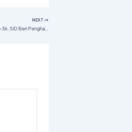
NEXT
Rayakan Ultah ke-36, SID Beri Penghargaan TIB kepada 13 Karyawan