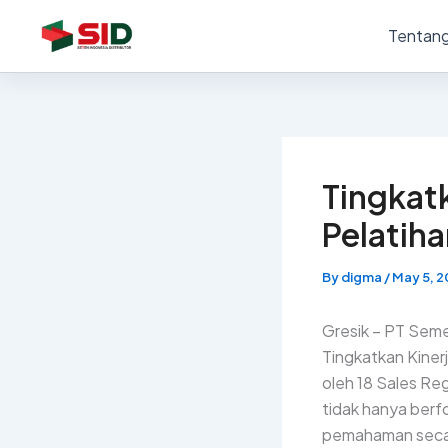
Skip
Tentang
to
content
Tingkatk
Pelatiha
By
digma
/
May 5, 2
Gresik – PT Seme
Tingkatkan Kinerj
oleh 18 Sales Re
tidak hanya berf
pemahaman seca