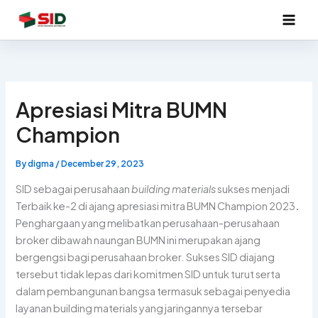
Skip
to
content
Apresiasi Mitra BUMN
Champion
By
digma
/
December 29, 2023
SID sebagai perusahaan
building materials
sukses menjadi
Terbaik ke-2 di ajang apresiasi mitra BUMN Champion 2023
.
Penghargaan yang melibatkan perusahaan-perusahaan
broker dibawah naungan BUMN ini merupakan ajang
bergengsi bagi perusahaan broker. Sukses SID diajang
tersebut tidak lepas dari komitmen SID untuk turut serta
dalam pembangunan bangsa termasuk sebagai penyedia
layanan building materials yang jaringannya tersebar