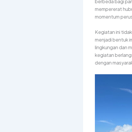
berbeda bagi para
mempererat hubun
momentum perusa
Kegiatan ini tid
menjadi bentuk 
lingkungan dan m
kegiatan berlang
dengan masyaraka