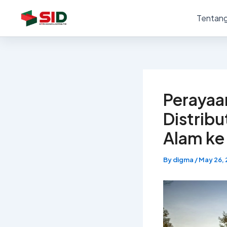
Skip
Tentang
to
content
Perayaa
Distrib
Alam ke
By
digma
/
May 26,