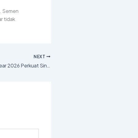
T. Semen
r tidak
NEXT
Rapat Kerja Midyear 2026 Perkuat Sinergi dan Strategi Bisnis PT Semen Indonesia Distributor di Seluruh Regional