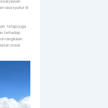
ara karyawan
 rasa syukur di
an, tetapi juga
an terhadap
ruh rangkaian
iatan sosial