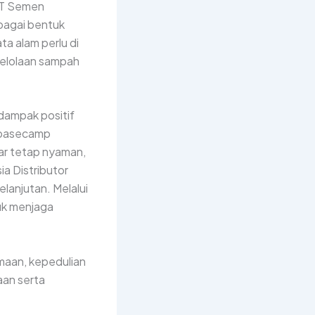
 PT Semen
bagai bentuk
a alam perlu di
gelolaan sampah
dampak positif
 basecamp
ar tetap nyaman,
a Distributor
elanjutan
.
Melalui
uk menjaga
amaan, kepedulian
aan serta