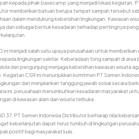
pah kepada pihak
basecamp
yang menjadi lokasi kegiatan.
ibutor memberikan batuan berupa tempat sampah tersebut se
ahaan dalam mendukung kebersihan lingkungan. Kawasan wisat
nya dan sebagai bentuk kesadaran terhadap pentingnya pen
rkelanjutan.
 ini menjadi salah satu upaya perusahaan untuk memberikan 
kepada lingkungan sekitar.
Keberadaan tong sampah di area
ola dan pengunjung menjaga kebersihan kawasan wisata ag
ari. Kegiatan CSR ini menunjukkan komitmen PT Semen Indonesi
ngkungan dan menjalankan tanggung jawab sosial secara berk
ana ini, perusahaan menumbuhkan kesadaran masyarakat unt
ungan di kawasan alam dan wisata terbuka..
ID 37
, PT Semen Indonesia Distributor berharap nilai kebers
ngat keberlanjutan dapat terus tumbuh di lingkungan perusah
k positif bagi masyarakat luas.