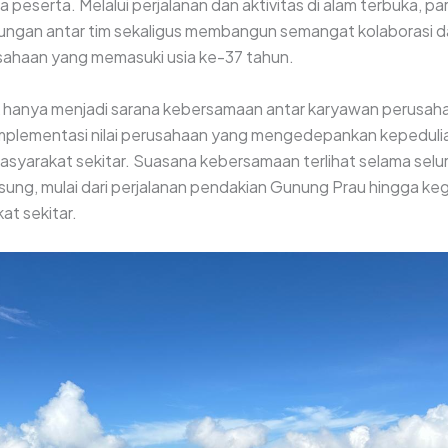
 peserta. Melalui perjalanan dan aktivitas di alam terbuka, p
gan antar tim sekaligus membangun semangat kolaborasi dan
haan yang memasuki usia ke-37 tahun.
ak hanya menjadi sarana kebersamaan antar karyawan perusaha
implementasi nilai perusahaan yang mengedepankan kepeduli
asyarakat sekitar. Suasana kebersamaan terlihat selama selu
sung, mulai dari perjalanan pendakian Gunung Prau hingga keg
t sekitar.