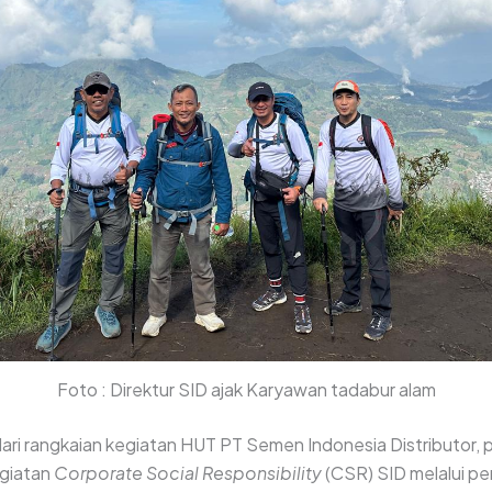
Foto : Direktur SID ajak Karyawan tadabur alam
ari rangkaian kegiatan HUT PT Semen Indonesia Distributor, 
giatan
Corporate Social Responsibility
(CSR) SID melalui p