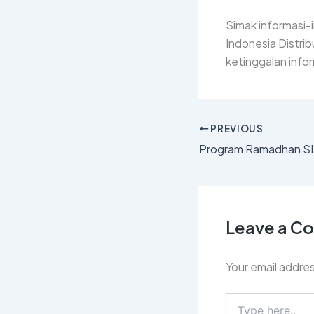
Simak informasi-i
Indonesia Distrib
ketinggalan info
PREVIOUS
Leave a 
Your email addres
Type
here..