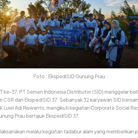
Foto : EkspediSID Gunung Prau
 ke-37, PT Semen Indonesia Distributor (SID) menggelar ber
m CSR dan EkspediSID 37. Sebanyak 32 karyawan SID bersam
ak
Luwi Adi Riswanto
, mengikuti kegiatan Corporate Social Res
nung Prau bertajuk EkspediSID 37.
ilaksanakan melalui kegiatan tadabur alam yang memberikan