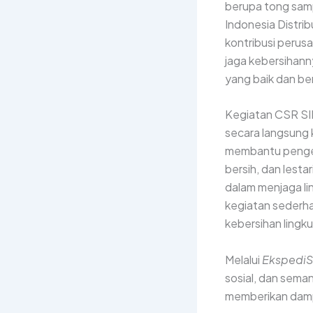
berupa tong sam
Indonesia Distr
kontribusi perus
jaga kebersihan
yang baik dan be
Kegiatan CSR SID
secara langsung 
membantu pengel
bersih, dan lest
dalam menjaga li
kegiatan sederh
kebersihan lingk
Melalui
EkspediS
sosial, dan sema
memberikan dampa