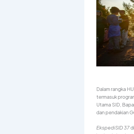
Dalam rangka HUT
termasuk progra
Utama SID, Bap
dan pendakian Gu
EkspediSID 37
d