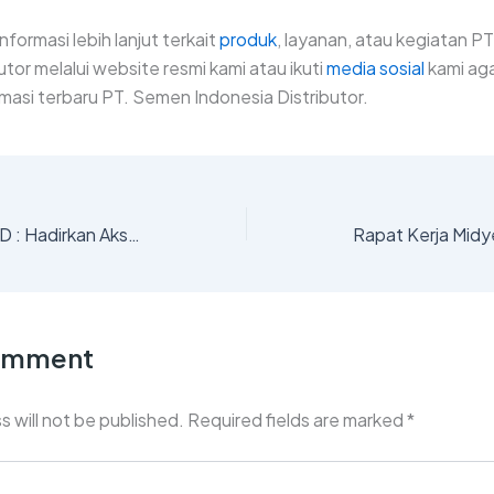
nformasi lebih lanjut terkait
produk
, layanan, atau kegiatan P
utor melalui website resmi kami atau ikuti
media sosial
kami aga
rmasi terbaru PT. Semen Indonesia Distributor.
Program Ramadhan SID : Hadirkan Aksi Nyata untuk Masyarakat Sekitar Selama Bulan Ramadhan 1447H
Comment
s will not be published.
Required fields are marked
*