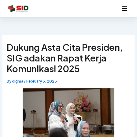
Skip
to
content
Dukung Asta Cita Presiden,
SIG adakan Rapat Kerja
Komunikasi 2025
By
digma
/
February 3, 2025