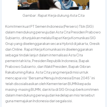
Gambar : Rapat Kerja dukung Asta Cita
Komitmen kuat PT Semen Indonesia (Persero) Tbk (SIG)
dalam mendukung perwujudan Asta Cita Presiden Prabowo
Subianto, ditunjukkan melalui Rapat Kerja Komunikasi SIG
Grup yang diselenggarakan secara Hybrid di jakarta, Gresik
dan Online.
Rapat Kerja Komunikasi ini diselenggarakan
sebagai tindak lanjut dalam internalisasi Asta Cita
pemerintah kita, Presiden Republik Indonesia, Bapak
Prabowo Subianto, dan Wakil Presiden, Bapak Gibran
Rakabuming Raka. Asta Cita yang menjadi misi untuk
mencapai visi “Bersama Menuju Indonesia Emas 2045” ini
telah disosialisasikan oleh Kementerian BUMN kepada
masing-masing BUMN, dan kita di SIG Group berkomitmen
dalam mendukung perwujudan kedelapan misi tersebut
guna memajukan Indonesia dari segala sisi.