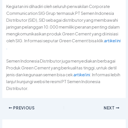
Kegiatan ini dihadiri oleh seluruh perwakilan Corporate
Communication SIG Grup termasuk PT Semen Indonesia
Distributor (SID), SID sebagai distributor yang membawahi
jaringan pelanggan 10.000 memiliki peranan penting dalam
mengkomunikasikan produk
Green Cement
yang di inisiasi
oleh SIG. Informasi seputar
Green Cement
bisa klik
artikel ini
.
Semen Indonesia Distributor juga menyediakan berbagai
Produk
Green Cement
yang berkualitas tinggi, untuk detil
jenis dan kegunaan semen bisa cek
artikel ini
. Informasi lebih
lanjut kunjungi website resmi PT Semen Indonesia
Distributor.
PREVIOUS
NEXT