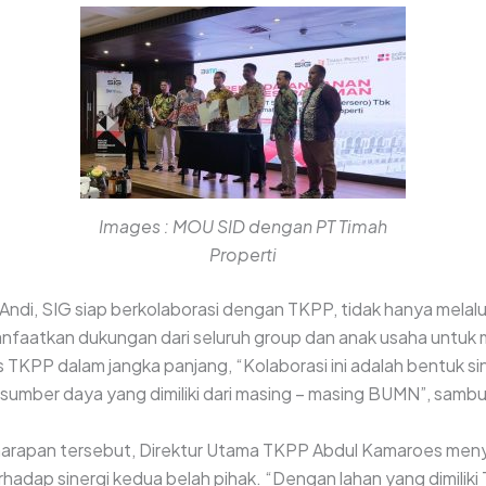
Images : MOU SID dengan PT Timah
Properti
t Andi, SIG siap berkolaborasi dengan TKPP, tidak hanya mela
anfaatkan dukungan dari seluruh group dan anak usaha untu
s TKPP dalam jangka panjang, “Kolaborasi ini adalah bentuk 
umber daya yang dimiliki dari masing – masing BUMN”, samb
harapan tersebut, Direktur Utama TKPP Abdul Kamaroes men
hadap sinergi kedua belah pihak. “Dengan lahan yang dimiliki