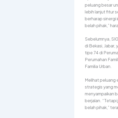
peluang besar u
lebih lanjut fitu
berharap sinergi 
belah pihak,” har
Sebelumnya, SIG
di Bekasi, Jabar
tipe 74 di Perum
Perumahan Famili
Familia Urban.
Melihat peluang 
strategis yang 
menyampaikan bah
berjalan. “Tetap
belah pihak,” te