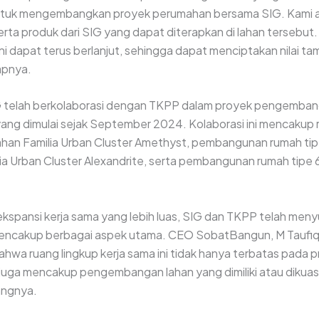
ntuk mengembangkan proyek perumahan bersama SIG. Kami a
r serta produk dari SIG yang dapat diterapkan di lahan tersebut
ini dapat terus berlanjut, sehingga dapat menciptakan nilai t
apnya.
 telah berkolaborasi dengan TKPP dalam proyek pengemba
, yang dimulai sejak September 2024. Kolaborasi ini mencakup
ahan Familia Urban Cluster Amethyst, pembangunan rumah tip
a Urban Cluster Alexandrite, serta pembangunan rumah tipe
ekspansi kerja sama yang lebih luas, SIG dan TKPP telah men
mencakup berbagai aspek utama. CEO SobatBangun, M Taufiq
wa ruang lingkup kerja sama ini tidak hanya terbatas pada p
i juga mencakup pengembangan lahan yang dimiliki atau dikuas
rangnya.