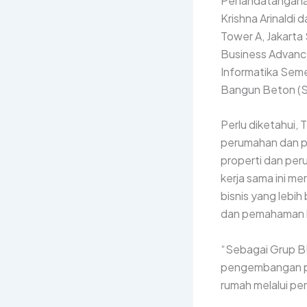
Penandatanganan 
Krishna Arinaldi
Tower A, Jakarta
Business Advanc
Informatika Seme
Bangun Beton (
Perlu diketahui,
perumahan dan p
properti dan per
kerja sama ini m
bisnis yang lebih
dan pemahaman bis
“Sebagai Grup B
pengembangan pe
rumah melalui pem