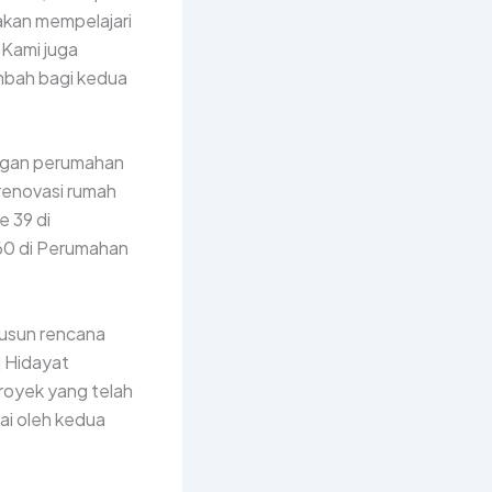
kan mempelajari
. Kami juga
ambah bagi kedua
ngan perumahan
 renovasi rumah
e 39 di
 60 di Perumahan
yusun rencana
 Hidayat
royek yang telah
ai oleh kedua