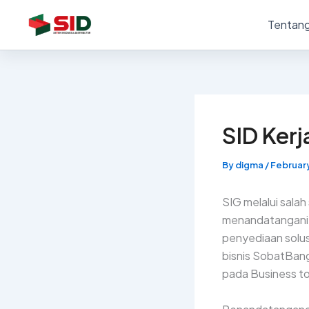
Skip
Tentang
to
content
SID Ker
By
digma
/
February
SIG melalui salah
menandatangani 
penyediaan solus
bisnis SobatBan
pada Business t