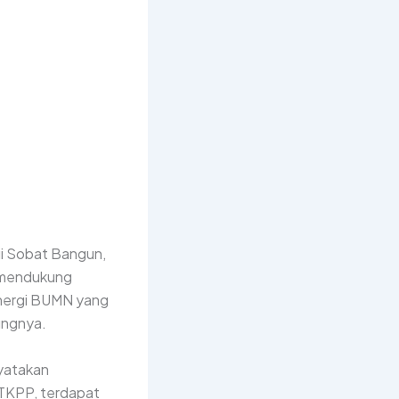
lui Sobat Bangun,
k mendukung
sinergi BUMN yang
ungnya.
yatakan
 TKPP, terdapat