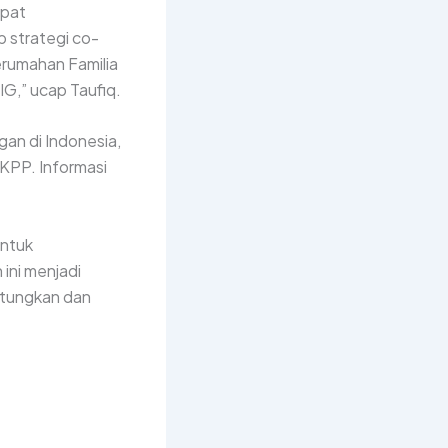
apat
p strategi co-
erumahan Familia
IG,” ucap Taufiq.
gan di Indonesia,
KPP. Informasi
untuk
ini menjadi
ntungkan dan