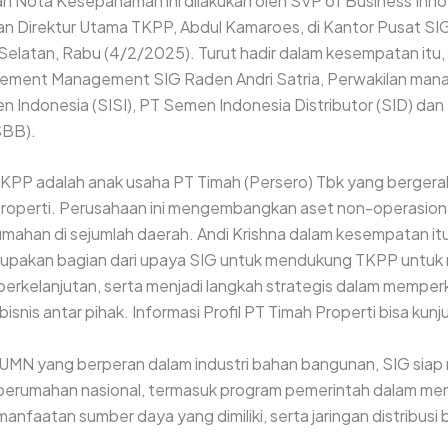
Nota Kesepahaman ini dilakukan oleh SVP of Business Inno
 dan Direktur Utama TKPP, Abdul Kamaroes, di Kantor Pusat SI
 Selatan, Rabu (4/2/2025). Turut hadir dalam kesempatan itu, 
ement Management SIG Raden Andri Satria, Perwakilan mana
n Indonesia (SISI), PT Semen Indonesia Distributor (SID) dan 
SBB).
 TKPP adalah anak usaha PT Timah (Persero) Tbk yang bergerak
roperti. Perusahaan ini mengembangkan aset non-operasion
umahan di sejumlah daerah. Andi Krishna dalam kesempatan it
erupakan bagian dari upaya SIG untuk mendukung TKPP untuk
 berkelanjutan, serta menjadi langkah strategis dalam memper
nis antar pihak. Informasi Profil PT Timah Properti bisa kunj
UMN yang berperan dalam industri bahan bangunan, SIG sia
rumahan nasional, termasuk program pemerintah dalam me
anfaatan sumber daya yang dimiliki, serta jaringan distribus