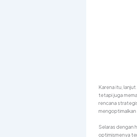
Karena itu, lanju
tetapi juga mem
rencana strategi
mengoptimalkan s
Selaras dengan 
optimismenya ter