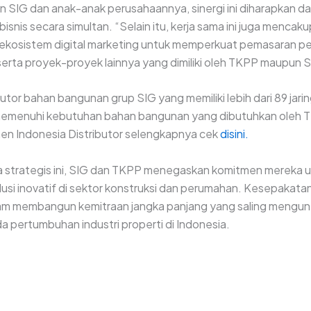
SIG dan anak-anak perusahaannya, sinergi ini diharapkan d
nis secara simultan. “Selain itu, kerja sama ini juga mencaku
ekosistem digital marketing untuk memperkuat pemasaran p
serta proyek-proyek lainnya yang dimiliki oleh TKPP maupun S
butor bahan bangunan grup SIG yang memiliki lebih dari 89 jarin
emenuhi kebutuhan bahan bangunan yang dibutuhkan oleh T
men Indonesia Distributor selengkapnya cek
disini.
ma strategis ini, SIG dan TKPP menegaskan komitmen mereka 
usi inovatif di sektor konstruksi dan perumahan. Kesepakatan 
lam membangun kemitraan jangka panjang yang saling mengu
a pertumbuhan industri properti di Indonesia.