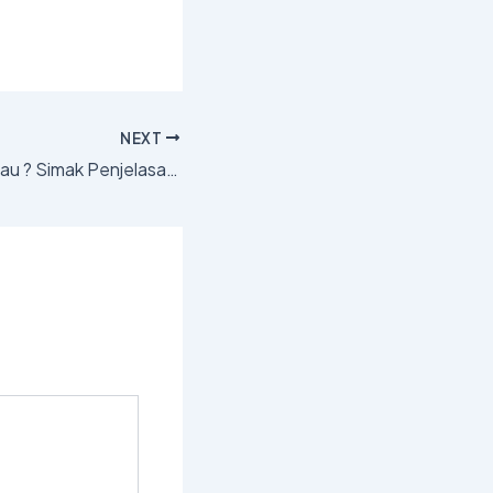
NEXT
Apa itu Semen Hijau ? Simak Penjelasan berikut