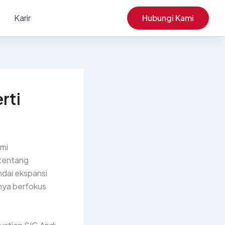
Karir
Hubungi Kami
rti
smi
 tentang
ndai ekspansi
nya berfokus